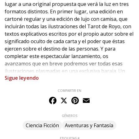
lugar a una original propuesta que verá la luz en tres
formatos distintos. En primer lugar, una edición en
cartoné regular y una edición de lujo con camisa, que
incluirán todas las ilustraciones del Tarot de Royo, con
textos explicativos escritos por el propio autor sobre el
significado oculto de cada carta y el poder que éstas
ejercen sobre el destino de las personas. Y para
completar este espectacular lanzamiento, os
avanzamos que en breve podremos ver todas esas
ilustraciones plasmadas en una exclusiva baraja. Un
Sigue leyendo
original formato con el que disfrutar del Tarot de Luis
Royo con toda su esencia. The Labyrinth: Tarot es un
COMPARTIR EN
libro sumamente especial porque es la primera vez que
Facebook
X
Pinterest
Email
Luis Royo publica un libro completamente inédito.
Ninguna de estas imágenes ha sido publicada con
anterioridad, por lo que los fans de Royo disfrutarán
GÉNEROS
por partida doble con esta edición de 112 páginas, una
Ciencia Ficción
Aventuras y Fantasía
de las más extensas que ha concebido el autor.
ETIQUETAS #