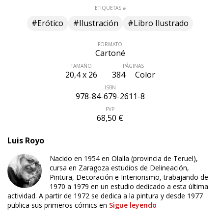
internacionales. Un viaje a un futuro postapocalíptico
ETIQUETAS #
en compañía del personaje más emblemático de Royo y
#Erótico
#Ilustración
#Libro Ilustrado
que ha dado origen a toda una saga de libros y otros
proyectos paralelos.
FORMATO
Cartoné
TAMAÑO
PÁGINAS
20,4 x 26
384
Color
ISBN
978-84-679-2611-8
PVP
68,50 €
Luis Royo
Nacido en 1954 en Olalla (provincia de Teruel),
cursa en Zaragoza estudios de Delineación,
Pintura, Decoración e Interiorismo, trabajando de
1970 a 1979 en un estudio dedicado a esta última
actividad. A partir de 1972 se dedica a la pintura y desde 1977
publica sus primeros cómics en
Sigue leyendo