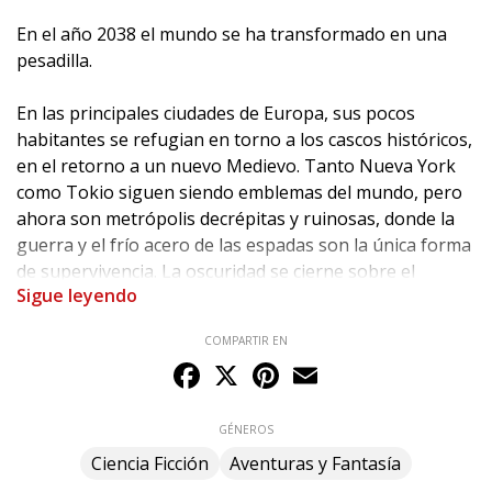
En el año 2038 el mundo se ha transformado en una
pesadilla.
En las principales ciudades de Europa, sus pocos
habitantes se refugian en torno a los cascos históricos,
en el retorno a un nuevo Medievo. Tanto Nueva York
como Tokio siguen siendo emblemas del mundo, pero
ahora son metrópolis decrépitas y ruinosas, donde la
guerra y el frío acero de las espadas son la única forma
de supervivencia. La oscuridad se cierne sobre el
Sigue leyendo
mundo y, en el corazón de este fatal escenario, la
hermosa Luz con su legendaria espada Malefic deberá
COMPARTIR EN
librar la batalla final entre celestes y caídos.
Facebook
X
Pinterest
Email
El universo Malefic Time, la trilogía formada por los
míticos títulos Apocalypse, 110 Katanas y Akelarre,
GÉNEROS
reunido ahora en un cofre que hará las delicias de los
Ciencia Ficción
Aventuras y Fantasía
seguidores de uno de nuestros creadores más