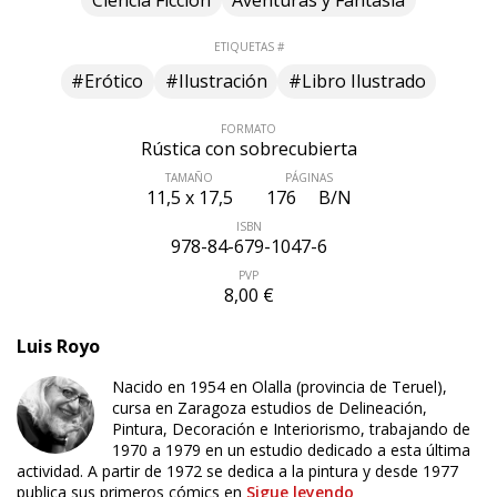
ETIQUETAS #
#Erótico
#Ilustración
#Libro Ilustrado
FORMATO
Rústica con sobrecubierta
TAMAÑO
PÁGINAS
11,5 x 17,5
176
B/N
ISBN
978-84-679-1047-6
PVP
8,00 €
Luis Royo
Nacido en 1954 en Olalla (provincia de Teruel),
cursa en Zaragoza estudios de Delineación,
Pintura, Decoración e Interiorismo, trabajando de
1970 a 1979 en un estudio dedicado a esta última
actividad. A partir de 1972 se dedica a la pintura y desde 1977
publica sus primeros cómics en
Sigue leyendo