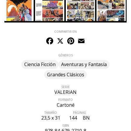
COMPARTIR EN
Facebook
X
Pinterest
Email
GÉNEROS
Ciencia Ficción
Aventuras y Fantasía
Grandes Clásicos
SERIE
VALERIAN
FORMATO
Cartoné
TAMAÑO
PÁGINAS
23,5 x 31
144
BN
ISBN
978-84-679-2710-8