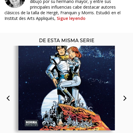
dibujo por su hermano mayor, y entre sus
ÚLTIMO NÚMERO PUBLICADO
principales influencias cabe destacar autores
clásicos de la talla de Hergé, Franquin y Morris. Estudió en el
Institut des Arts Appliqués,
Sigue leyendo
DE ESTA MISMA SERIE