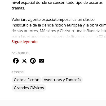
nivel espacial donde se cuecen todo tipo de oscuras
tramas.
Valerian, agente espaciotemporal es un clásico
indiscutible de la ciencia ficción europea y la obra cu
de sus autores, Mézières y Christin; una influencia bá
para las grandes space-opera de finales del siglo XX 
Sigue leyendo
Star Wars a El quinto elemento.
“Como equipo de cómic, Christin y Mézières trabajan
COMPARTIR EN
Facebook
X
Pinterest
Email
la mejor combinación de cualidades: la inteligencia, la
disciplina y la imaginación”.
GÉNEROS
Will Eisner (Contrato con Dios, The Spirit)
Ciencia Ficción
Aventuras y Fantasía
Grandes Clásicos
“ Un referente importantísimo en toda la ciencia ficci
tanto en la h istorieta como en el cine”