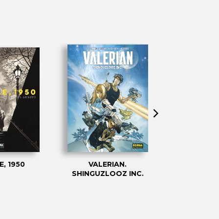
E, 1950
VALERIAN.
EL LARGO VI
SHINGUZLOOZ INC.