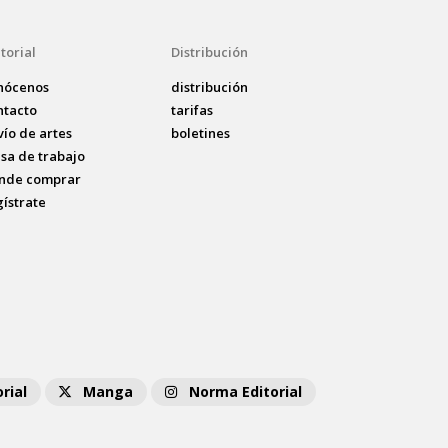
torial
Distribución
nócenos
distribución
ntacto
tarifas
vío de artes
boletines
lsa de trabajo
nde comprar
gístrate
rial
Manga
Norma Editorial