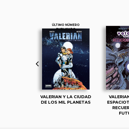
ÚLTIMO NÚMERO
PUBLICADO
N, AGENTE
VALERIAN Y LA CIUDAD
VALERIA
TEMPORAL 1
DE LOS MIL PLANETAS
ESPACIO
RECUE
FUT