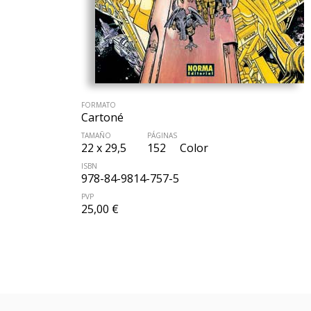
FORMATO
Cartoné
TAMAÑO
PÁGINAS
22 x 29,5
152
Color
ISBN
978-84-9814-757-5
PVP
25,00 €