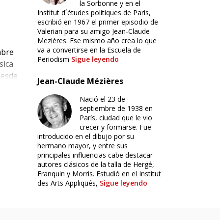
la Sorbonne y en el
Institut d´études politiques de París,
escribió en 1967 el primer episodio de
Valerian para su amigo Jean-Claude
Mezières. Ese mismo año crea lo que
va a convertirse en la Escuela de
mbre
Periodism
Sigue leyendo
sica
desde
Jean-Claude Mézières
Nació el 23 de
septiembre de 1938 en
 con
París, ciudad que le vio
crecer y formarse. Fue
introducido en el dibujo por su
hermano mayor, y entre sus
principales influencias cabe destacar
autores clásicos de la talla de Hergé,
Franquin y Morris. Estudió en el Institut
des Arts Appliqués,
Sigue leyendo
ón,