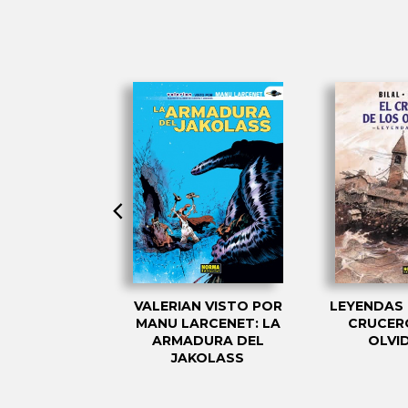
Y LAURELINE.
VALERIAN VISTO POR
LEYENDAS 
E NACEN LAS
MANU LARCENET: LA
CRUCER
TORIAS
ARMADURA DEL
OLVI
JAKOLASS