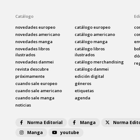
Catálogo
Edi
novedades europeo
catálogo europeo
co
novedades americano
catálogo americano
co
novedades manga
catálogo manga
en
novedades libros
catálogo libros
bo
ilustrados
ilustrados
dó
novedades danmei
catálogo merchandising
re
revista descubre
catálogo danmei
próximamente
edición digital
cuando sale europeo
géneros
cuando sale americano
etiquetas
cuando sale manga
agenda
noticias
Norma Editorial
Manga
Norma Edito
Manga
youtube