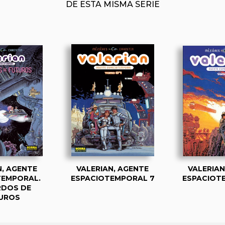
DE ESTA MISMA SERIE
Rafa Marín (Juglar y Los 4 Fantásticos)
Este volumen incluye las historias:
Los malos sueños
La ciudad de las aguas movedizas
El embajador de las sombras
N, AGENTE
VALERIAN, AGENTE
VALERIAN
TEMPORAL.
ESPACIOTEMPORAL 7
ESPACIOT
RDOS DE
UROS