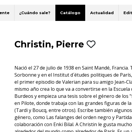
ente
¿Cuándo sale?
Catálogo
Actualidad
Edit
Christin, Pierre
Nació el 27 de julio de 1938 en Saint Mandé, Francia. 
Sorbonne y en el Institut d´études politiques de París
el primer episodio de Valerian para su amigo Jean-Cl
mismo año crea lo que va a convertirse en la Escuela
Burdeos y empieza una tesis sobre el género de los 
en Pilote, donde trabaja con las grandes figuras de l
(Tardi y Boucq, entre otros). Escribe también algunos 
género, como Las falanges del orden negro y Partida
colaboración con Enki Bilal. A Christin le gusta mucho 
alrededor del mundo como alrededor de París. Es un