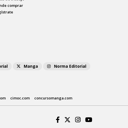
nde comprar
gístrate
rial
Manga
Norma Editorial
com
cimoc.com
concursomanga.com
Facebook
Twitter
Instagram
Youtube