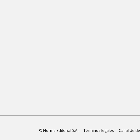
© Norma Editorial S.A.
Términos legales
Canal de de