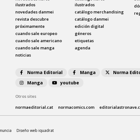
ilustrados
ilustrados
dó
novedades danmei
catálogo merchandising
re
revista descubre
catálogo danmei
próximamente
edición digital
cuando sale europeo
géneros
cuando sale americano
etiquetas
cuando sale manga
agenda
noticias
Norma Editorial
Manga
Norma Edito
Manga
youtube
Otros sites
normaeditorial.cat
normacomics.com
editorialastronave.
nuncia
Diseño web iquadrat