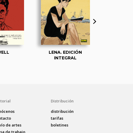
ELL
LENA. EDICIÓN
VALERIAN Y 
INTEGRAL
ALLÍ DONDE
HISTO
torial
Distribución
nócenos
distribución
ntacto
tarifas
vío de artes
boletines
lsa de trabajo