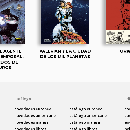
N, AGENTE
VALERIAN Y LA CIUDAD
ORW
TEMPORAL.
DE LOS MIL PLANETAS
RDOS DE
UROS
Catálogo
Edi
novedades europeo
catálogo europeo
co
novedades americano
catálogo americano
co
novedades manga
catálogo manga
en
novedades libros
catálogo libros
bo