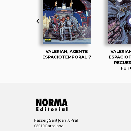
 LAS TRES
VALERIAN, AGENTE
VALERIA
JERES
ESPACIOTEMPORAL 7
ESPACIO
RECUE
FUT
Passeig Sant Joan 7, Pral
08010 Barcelona