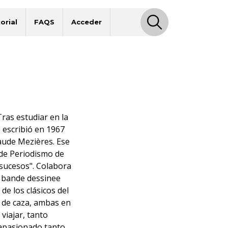
orial
FAQS
Acceder
Tras estudiar en la
, escribió en 1967
aude Mezières. Ese
 de Periodismo de
"sucesos". Colabora
a bande dessinee
de los clásicos del
 de caza, ambas en
viajar, tanto
 apasionado tanto