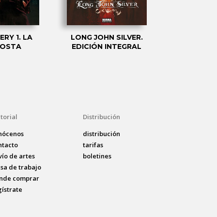
ERY 1. LA
LONG JOHN SILVER.
W.E.S.T 1: 
OSTA
EDICIÓN INTEGRAL
BABIL
torial
Distribución
nócenos
distribución
ntacto
tarifas
vío de artes
boletines
lsa de trabajo
nde comprar
gístrate