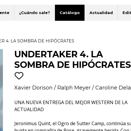
ente
¿Cuándo sale?
Catálogo
Actualidad
Edit
R 4. LA SOMBRA DE HIPÓCRATES
UNDERTAKER 4. LA
SOMBRA DE HIPÓCRATES
Xavier Dorison
/
Ralph Meyer
/
Caroline Dela
UNA NUEVA ENTREGA DEL MEJOR WESTERN DE LA
ACTUALIDAD
Jeronimus Quint, el Ogro de Sutter Camp, continúa s
huida en compañía de Rose, gravemente herida. Con 