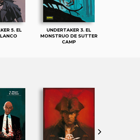
ER 5. EL
UNDERTAKER 3. EL
UNDERTAKE
BLANCO
MONSTRUO DE SUTTER
DANZAN LO
CAMP