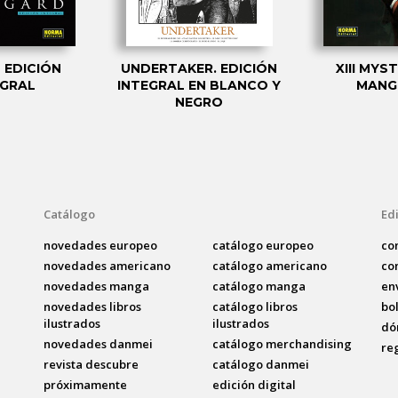
 EDICIÓN
UNDERTAKER. EDICIÓN
XIII MYST
EGRAL
INTEGRAL EN BLANCO Y
MANG
NEGRO
Catálogo
Edi
novedades europeo
catálogo europeo
co
novedades americano
catálogo americano
co
novedades manga
catálogo manga
en
novedades libros
catálogo libros
bo
ilustrados
ilustrados
dó
novedades danmei
catálogo merchandising
re
revista descubre
catálogo danmei
próximamente
edición digital