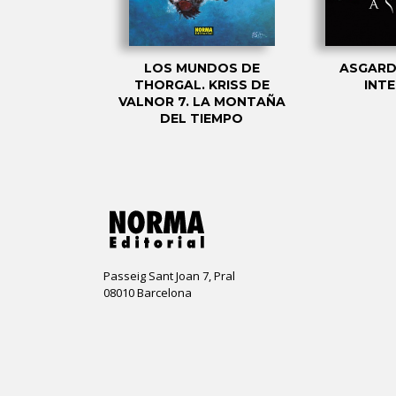
2: CENTURY
LOS MUNDOS DE
ASGARD
LUB
THORGAL. KRISS DE
INT
VALNOR 7. LA MONTAÑA
DEL TIEMPO
Passeig Sant Joan 7, Pral
08010 Barcelona