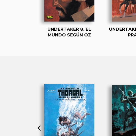
KER 1. EL
UNDERTAKER 8. EL
UNDERTAKE
OR DE ORO
MUNDO SEGÚN OZ
PRA