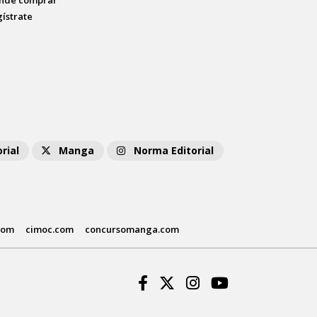
nde comprar
gístrate
rial
Manga
Norma Editorial
com
cimoc.com
concursomanga.com
Facebook
Twitter
Instagram
Youtube