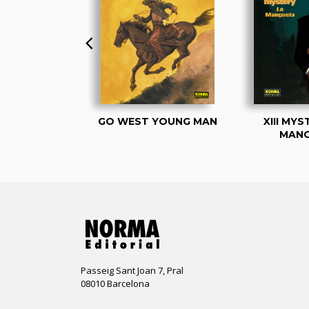
KER 8. EL
GO WEST YOUNG MAN
XIII MYS
SEGÚN OZ
MAN
Passeig Sant Joan 7, Pral
08010 Barcelona