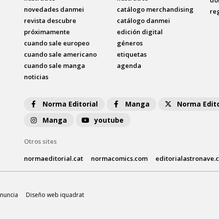
dó
novedades danmei
catálogo merchandising
re
revista descubre
catálogo danmei
próximamente
edición digital
cuando sale europeo
géneros
cuando sale americano
etiquetas
cuando sale manga
agenda
noticias
Norma Editorial
Manga
Norma Edito
Manga
youtube
Otros sites
normaeditorial.cat
normacomics.com
editorialastronave.
nuncia
Diseño web iquadrat