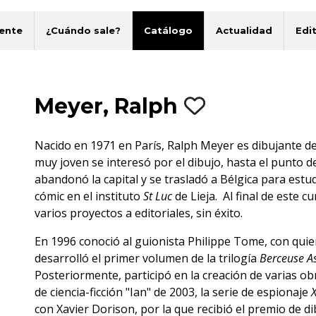
ente
¿Cuándo sale?
Catálogo
Actualidad
Edit
Meyer, Ralph
Nacido en 1971 en París, Ralph Meyer es dibujante d
muy joven se interesó por el dibujo, hasta el punto d
abandonó la capital y se trasladó a Bélgica para estud
cómic en el instituto
St Luc
de Lieja. Al final de este 
varios proyectos a editoriales, sin éxito.
En 1996 conoció al guionista Philippe Tome, con qui
desarrolló el primer volumen de la trilogía
Berceuse A
Posteriormente, participó en la creación de varias ob
de ciencia-ficción "Ian" de 2003, la serie de espionaje
X
con Xavier Dorison, por la que recibió el premio de d