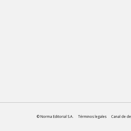
© Norma Editorial S.A.
Términos legales
Canal de de