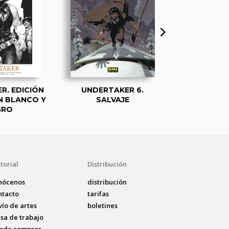
R. EDICIÓN
UNDERTAKER 6.
UNDERTAK
N BLANCO Y
SALVAJE
INDIO 
GRO
torial
Distribución
nócenos
distribución
ntacto
tarifas
vío de artes
boletines
lsa de trabajo