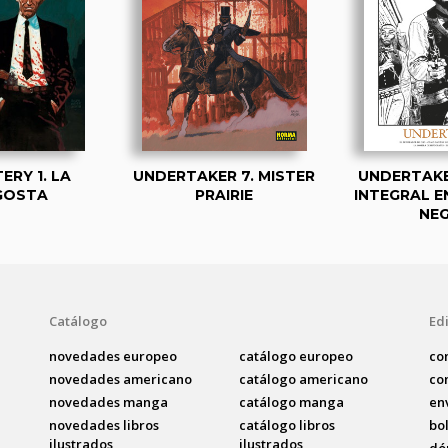
TERY 1. LA
UNDERTAKER 7. MISTER
UNDERTAKE
GOSTA
PRAIRIE
INTEGRAL E
NE
Catálogo
Edi
novedades europeo
catálogo europeo
co
novedades americano
catálogo americano
co
novedades manga
catálogo manga
en
novedades libros
catálogo libros
bo
ilustrados
ilustrados