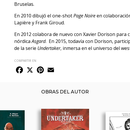
Bruselas.
En 2010 dibujó el one-shot
Page Noire
en colaboració
Lapière y Frank Giroud.
En 2012 colabora de nuevo con Xavier Dorison para c
nórdica
Asgard
. En 2015, todavía con Dorison, partici
de la serie
Undertaker
, inmersa en el universo del we
COMPARTIR EN
Facebook
X
Pinterest
Email
OBRAS DEL AUTOR