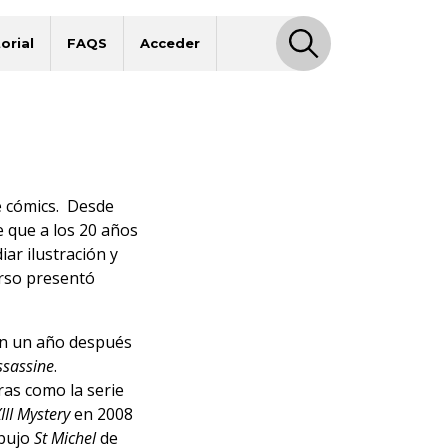
orial
FAQS
Acceder
e cómics. Desde
e que a los 20 años
iar ilustración y
curso presentó
en un año después
ssassine
.
ras como la serie
III Mystery
en 2008
ibujo
St Michel
de