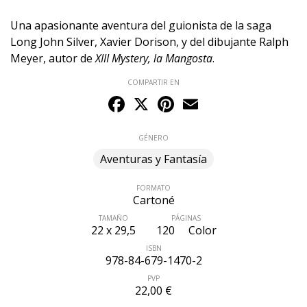
Una apasionante aventura del guionista de la saga
Long John Silver, Xavier Dorison, y del dibujante Ralph
Meyer, autor de
XIII Mystery, la Mangosta
.
COMPARTIR EN
Facebook
X
Pinterest
Email
GÉNERO
Aventuras y Fantasía
FORMATO
Cartoné
TAMAÑO
PÁGINAS
22 x 29,5
120
Color
ISBN
978-84-679-1470-2
PVP
22,00 €