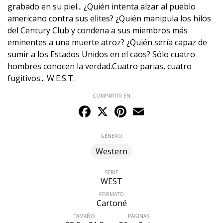
grabado en su piel... ¿Quién intenta alzar al pueblo
americano contra sus elites? ¿Quién manipula los hilos
del Century Club y condena a sus miembros más
eminentes a una muerte atroz? ¿Quién sería capaz de
sumir a los Estados Unidos en el caos? Sólo cuatro
hombres conocen la verdad.Cuatro parias, cuatro
fugitivos... W.E.S.T.
COMPARTIR EN
Facebook
X
Pinterest
Email
GÉNERO
Western
SERIE
WEST
FORMATO
Cartoné
TAMAÑO
PÁGINAS