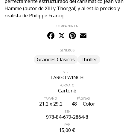
perfectamente estructurado del carismático Jean Van
Hamme (autor de XIII y Thorgal) y al estilo preciso y
realista de Philippe Francq.
COMPARTIR EN
Facebook
X
Pinterest
Email
GÉNEROS
Grandes Clásicos
Thriller
SERIE
LARGO WINCH
FORMATO
Cartoné
TAMAÑO
PÁGINAS
21,2 x 29,2
48
Color
ISBN
978-84-679-2864-8
PVP
15,00 €