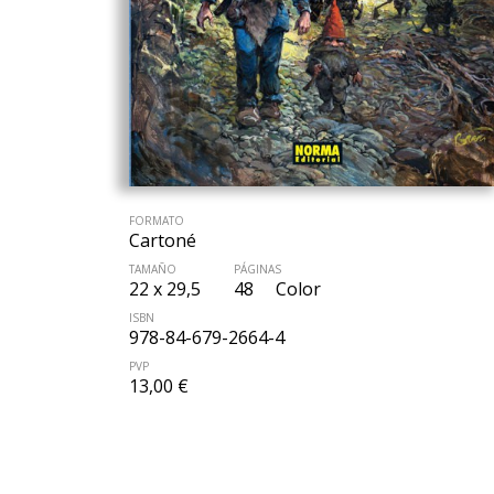
FORMATO
Cartoné
TAMAÑO
PÁGINAS
22 x 29,5
48
Color
ISBN
978-84-679-2664-4
PVP
13,00 €