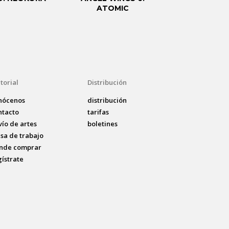
ATOMIC
SAN
torial
Distribución
nócenos
distribución
ntacto
tarifas
vío de artes
boletines
lsa de trabajo
nde comprar
gístrate