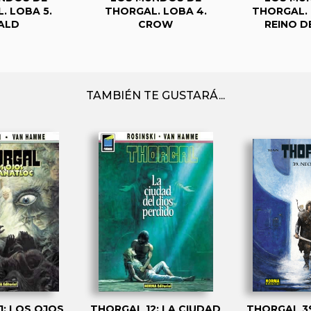
. LOBA 5.
THORGAL. LOBA 4.
THORGAL. 
ALD
CROW
REINO D
TAMBIÉN TE GUSTARÁ...
1: LOS OJOS
THORGAL 12: LA CIUDAD
THORGAL 3