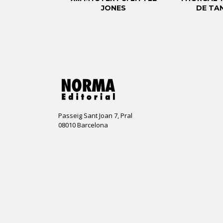
A NEGRA
JONES
DE TA
Passeig Sant Joan 7, Pral
08010 Barcelona