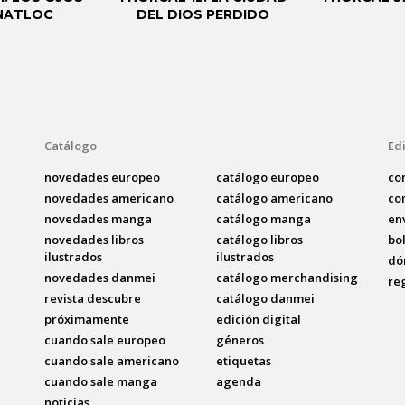
NATLOC
DEL DIOS PERDIDO
Catálogo
Edi
novedades europeo
catálogo europeo
co
novedades americano
catálogo americano
co
novedades manga
catálogo manga
en
novedades libros
catálogo libros
bo
ilustrados
ilustrados
dó
novedades danmei
catálogo merchandising
re
revista descubre
catálogo danmei
próximamente
edición digital
cuando sale europeo
géneros
cuando sale americano
etiquetas
cuando sale manga
agenda
noticias