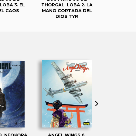
LOBA 3. EL
THORGAL. LOBA 2. LA
THORGAL.
EL CAOS
MANO CORTADA DEL
RAÏ
DIOS TYR
9. NEOKORA
ANGEL WINGS 6.
ANGEL WING