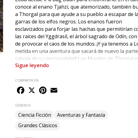
conoce al enano Tjahzi, que atemorizado, también b
a Thorgal para que ayude a su pueblo a escapar de l
garras de los elfos negros. Los enanos fueron
esclavizados para forjar las hachas que permitirían c
las raíces del Yggdrasil, el árbol sagrado de Odín, con 
de provocar el caos de los mundos. ¡Y ya tenemos a 
metida en una aventura que sacará de nuevo la part
salvaje de su personalidad! Los Mundos de Thorgal e
Sigue leyendo
conjunto de tres series paralelas a la serie regular
Thorgal, concebido por Grzegorz Rosinski para dar
cuenta de la profundidad del universo único creado p
COMPARTIR EN
Facebook
X
Pinterest
Email
y Jean Van Hamme. Su desarrollo es paralelo al viaje 
Thorgal al país de los magos rojos para recuperar a A
el hijo que tuvo con Kriss de Valnor. Un proyecto escr
GÉNEROS
entre Yves Sente y Yann, con el dibujo de Roman
Ciencia Ficción
Aventuras y Fantasía
Surzhenko y Giulio De Vita.
Grandes Clásicos