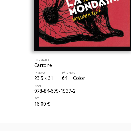
FORMATO
Cartoné
TAMAÑO
PÁGINAS
23,5 x 31
64
Color
ISBN
978-84-679-1537-2
PVP
16,00 €