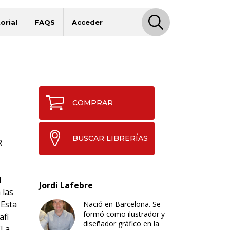
orial
FAQS
Acceder
COMPRAR
BUSCAR LIBRERÍAS
R
l
Jordi Lafebre
 las
 Esta
Nació en Barcelona. Se
formó como ilustrador y
afi
diseñador gráfico en la
“La