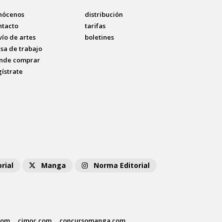
nócenos
distribución
ntacto
tarifas
vío de artes
boletines
lsa de trabajo
nde comprar
gístrate
rial
Manga
Norma Editorial
com
cimoc.com
concursomanga.com