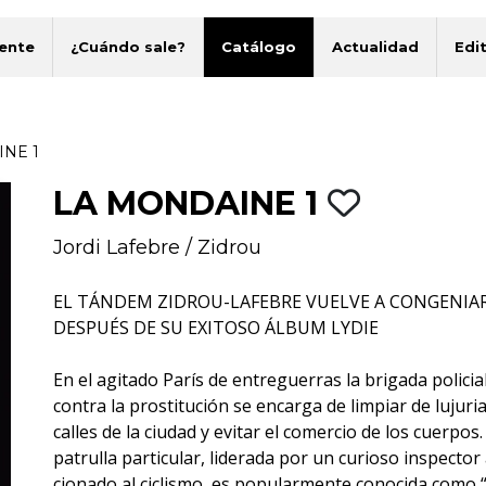
ente
¿Cuándo sale?
Catálogo
Actualidad
Edit
NE 1
LA MONDAINE 1
Jordi Lafebre
/
Zidrou
EL TÁNDEM ZIDROU-LAFEBRE VUELVE A CONGENIA
DESPUÉS DE SU EXITOSO ÁLBUM LYDIE
En el agitado París de entreguerras la brigada policia
contra la prostitución se encarga de limpiar de lujuria
calles de la ciudad y evitar el comercio de los cuerpos.
patrulla particular, liderada por un curioso inspector 
cionado al ciclismo, es popularmente conocida como 