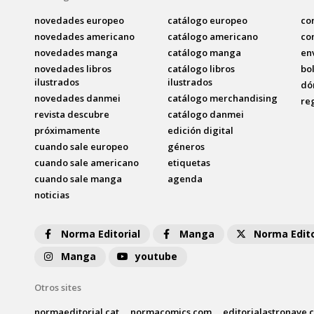
novedades europeo
catálogo europeo
co
novedades americano
catálogo americano
co
novedades manga
catálogo manga
en
novedades libros
catálogo libros
bo
ilustrados
ilustrados
dó
novedades danmei
catálogo merchandising
re
revista descubre
catálogo danmei
próximamente
edición digital
cuando sale europeo
géneros
cuando sale americano
etiquetas
cuando sale manga
agenda
noticias
Norma Editorial
Manga
Norma Edito
Manga
youtube
Otros sites
normaeditorial.cat
normacomics.com
editorialastronave.