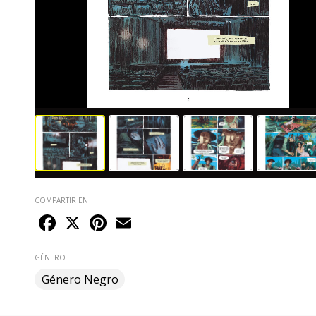
COMPARTIR EN
Facebook
X
Pinterest
Email
GÉNERO
Género Negro