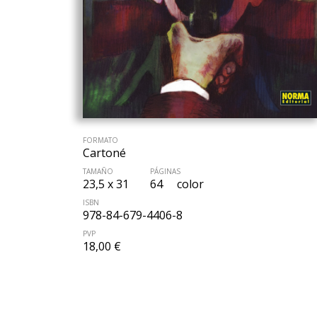
FORMATO
Cartoné
TAMAÑO
PÁGINAS
23,5 x 31
64
color
ISBN
978-84-679-4406-8
PVP
18,00 €