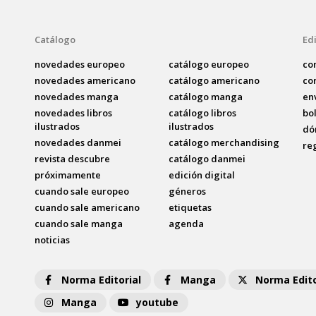
Catálogo
Edi
novedades europeo
catálogo europeo
co
novedades americano
catálogo americano
co
novedades manga
catálogo manga
en
novedades libros
catálogo libros
bo
ilustrados
ilustrados
dó
novedades danmei
catálogo merchandising
re
revista descubre
catálogo danmei
próximamente
edición digital
cuando sale europeo
géneros
cuando sale americano
etiquetas
cuando sale manga
agenda
noticias
Norma Editorial
Manga
Norma Edito
Manga
youtube