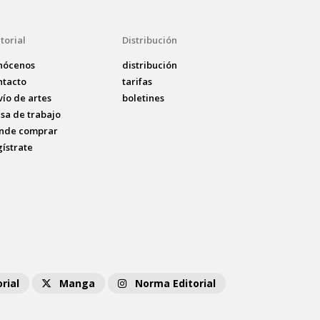
torial
Distribución
nócenos
distribución
ntacto
tarifas
vío de artes
boletines
lsa de trabajo
nde comprar
gístrate
rial
Manga
Norma Editorial