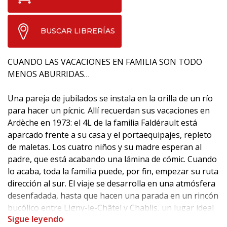
BUSCAR LIBRERÍAS
CUANDO LAS VACACIONES EN FAMILIA SON TODO
MENOS ABURRIDAS…
Una pareja de jubilados se instala en la orilla de un río
para hacer un pícnic. Allí recuerdan sus vacaciones en
Ardèche en 1973: el 4L de la familia Faldérault está
aparcado frente a su casa y el portaequipajes, repleto
de maletas. Los cuatro niños y su madre esperan al
padre, que está acabando una lámina de cómic. Cuando
lo acaba, toda la familia puede, por fin, empezar su ruta
dirección al sur. El viaje se desarrolla en una atmósfera
desenfadada, hasta que hacen una parada en un rincón
bucólico entre Ligny-le-Châtel y Chablis, un lugar ideal
Sigue leyendo
para un pícnic. Por desgracia, una familia de holandeses