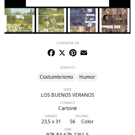
COMPARTIR EN
Facebook
X
Pinterest
Email
GÉNEROS
Costumbrismo
Humor
SERIE
LOS BUENOS VERANOS
FORMATO
Cartoné
TAMAÑO
PÁGINAS
23,5 x 31
56
Color
ISBN
978-84-679-2261-5