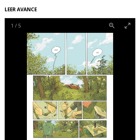
ya ha ocupado la zona…
LEER AVANCE
Con una visión humorística, Zidrou y Lafebre nos
relatan los desplazamientos de una familia belga en los
1
/
5
años setenta. Ilusiones, alegrías y decepciones
cotidianas que evocan el sabor de los helados y el olor a
bronceador. Una nostalgia que lleva aparejada, sin
embargo, cuestiones más existenciales como la pérdida
y la muerte, siempre tratadas con un optimismo
desenfadado.