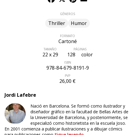
GÉNEROS
Thriller
Humor
FORMATO
Cartoné
TAMAÑO
PÁGINAS
22 x 29
128
color
ISBN
978-84-679-8191-9
PVP
26,00 €
Jordi Lafebre
Nació en Barcelona. Se formó como ilustrador y
diseñador gráfico en la facultad de Bellas Artes de
la Universidad de Barcelona, y posteriormente, se
especializó como historietista en la escuela Joso.
En 2001 comienza a publicar ilustraciones y a dibujar cómics
para publicaciones como
Sigue leyendo