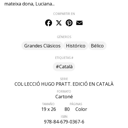
mateixa dona, Luciana...
COMPARTIR EN
Facebook
X
Pinterest
Email
GÉNEROS
Grandes Clásicos
Histórico
Bélico
ETIQUETAS #
#Català
SERIE
COL·LECCIÓ HUGO PRATT. EDICIÓ EN CATALÀ
FORMATO
Cartoné
TAMAÑO
PÁGINAS
19 x 26
80
Color
ISBN
978-84-679-0367-6