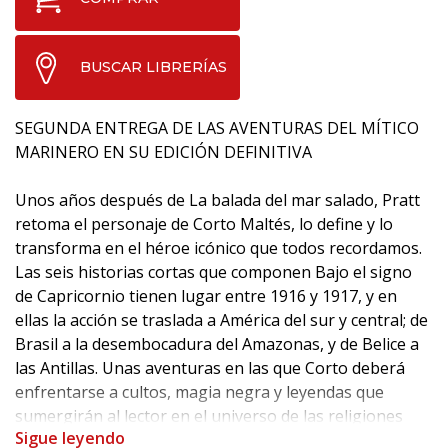
BUSCAR LIBRERÍAS
SEGUNDA ENTREGA DE LAS AVENTURAS DEL MÍTICO
MARINERO EN SU EDICIÓN DEFINITIVA
Unos años después de La balada del mar salado, Pratt
retoma el personaje de Corto Maltés, lo define y lo
transforma en el héroe icónico que todos recordamos.
Las seis historias cortas que componen Bajo el signo
de Capricornio tienen lugar entre 1916 y 1917, y en
ellas la acción se traslada a América del sur y central; de
Brasil a la desembocadura del Amazonas, y de Belice a
las Antillas. Unas aventuras en las que Corto deberá
enfrentarse a cultos, magia negra y leyendas que
sumergirán al lector en el universo de las religiones
Sigue leyendo
afroamericanas.