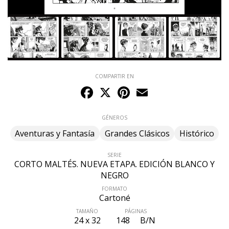
COMPARTIR EN
Facebook
X
Pinterest
Email
GÉNEROS
Aventuras y Fantasía
Grandes Clásicos
Histórico
SERIE
CORTO MALTÉS. NUEVA ETAPA. EDICIÓN BLANCO Y
NEGRO
FORMATO
Cartoné
TAMAÑO
PÁGINAS
24 x 32
148
B/N