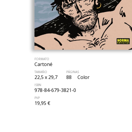
FORMATO
Cartoné
TAMAÑO
PÁGINAS
22,5 x 29,7
88
Color
ISBN
978-84-679-3821-0
PVP
19,95 €