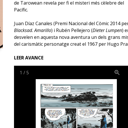
de Tarowean revela per fi el misteri més cèlebre del
Pacífic.
Juan Díaz Canales (Premi Nacional del Còmic 2014 pe
Blacksad. Amarillo
) i Rubén Pellejero (
Dieter Lumpen
) 
desvelen en aquesta nova aventura un dels grans mis
del carismàtic personatge creat el 1967 per Hugo Prat
LEER AVANCE
1
/
5