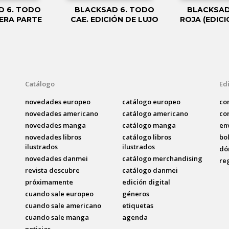
D 6. TODO
BLACKSAD 6. TODO
BLACKSAD
MERA PARTE
CAE. EDICIÓN DE LUJO
ROJA (EDICI
Catálogo
Edi
novedades europeo
catálogo europeo
co
novedades americano
catálogo americano
co
novedades manga
catálogo manga
en
novedades libros
catálogo libros
bo
ilustrados
ilustrados
dó
novedades danmei
catálogo merchandising
re
revista descubre
catálogo danmei
próximamente
edición digital
cuando sale europeo
géneros
cuando sale americano
etiquetas
cuando sale manga
agenda
noticias