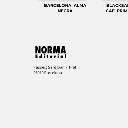
ALTÈS: LA
BARCELONA. ALMA
BLACKSA
NA DELS
NEGRA
CAE. PRI
S (CATALÀ)
Passeig Sant Joan 7, Pral
08010 Barcelona