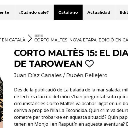
ente
¿Cuándo sale?
Catálogo
Actualidad
Edit
SERIE
 EN CATALÀ
CORTO MALTÈS. NOVA ETAPA. EDICIÓ EN C
CORTO MALTÈS 15: EL DI
DE TAROWEAN
Juan Díaz Canales
/
Rubén Pellejero
Des de la publicació de La balada de la mar salada, mi
de lectors d’arreu del món s’han preguntat sota quin
circumstàncies Corto Maltès va acabar lligat en un bo
deriva a prop de l’illa La Escondida. Quin crim va deur
cometre per trobar-se en aquesta situació? Quin pap
tenen en Monjo i en Rasputín en aquesta aventura? E