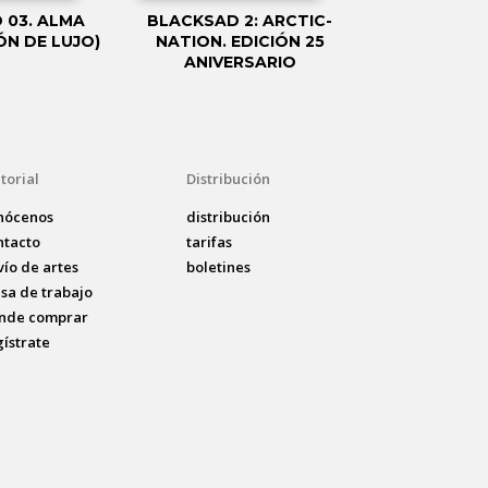
 03. ALMA
BLACKSAD 2: ARCTIC-
BLACKS
ÓN DE LUJO)
NATION. EDICIÓN 25
HISTORIA
ANIVERSARIO
ACUARE
torial
Distribución
nócenos
distribución
ntacto
tarifas
vío de artes
boletines
lsa de trabajo
nde comprar
gístrate