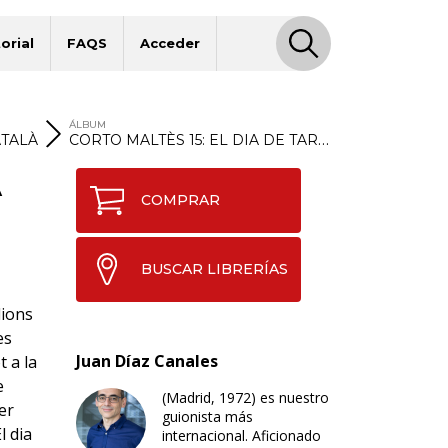
orial
FAQS
Acceder
ÁLBUM
ATALÀ
CORTO MALTÈS 15: EL DIA DE TAROWEAN
A
COMPRAR
BUSCAR LIBRERÍAS
lions
es
Juan Díaz Canales
t a la
e
(Madrid, 1972) es nuestro
er
guionista más
l dia
internacional. Aficionado