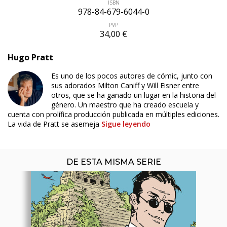
ISBN
978-84-679-6044-0
PVP
34,00 €
Hugo Pratt
Es uno de los pocos autores de cómic, junto con
sus adorados Milton Caniff y Will Eisner entre
ÚLTIMO NÚMERO PUBLICADO
otros, que se ha ganado un lugar en la historia del
género. Un maestro que ha creado escuela y
cuenta con prolífica producción publicada en múltiples ediciones.
La vida de Pratt se asemeja
Sigue leyendo
DE ESTA MISMA SERIE