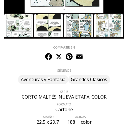
COMPARTIR EN
Facebook
X
Pinterest
Email
GÉNEROS
Aventuras y Fantasía
Grandes Clásicos
SERIE
CORTO MALTÉS. NUEVA ETAPA. COLOR
FORMATO
Cartoné
TAMAÑO
PÁGINAS
22,5 x 29,7
188
color