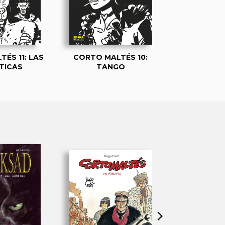
ÉS 11: LAS
CORTO MALTÉS 10:
CORTO MALT
TICAS
TANGO
JUVE