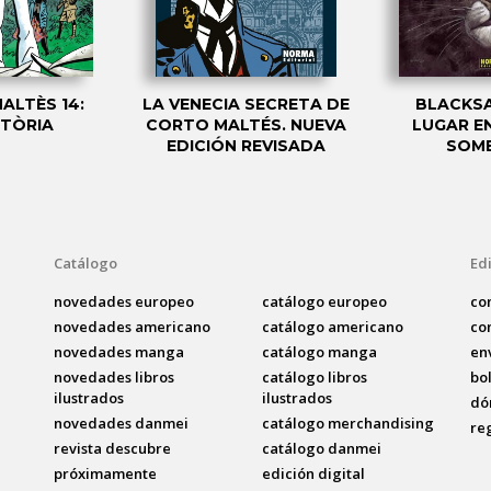
ALTÈS 14:
LA VENECIA SECRETA DE
BLACKSA
TÒRIA
CORTO MALTÉS. NUEVA
LUGAR E
EDICIÓN REVISADA
SOM
Catálogo
Edi
novedades europeo
catálogo europeo
co
novedades americano
catálogo americano
co
novedades manga
catálogo manga
en
novedades libros
catálogo libros
bo
ilustrados
ilustrados
dó
novedades danmei
catálogo merchandising
re
revista descubre
catálogo danmei
próximamente
edición digital