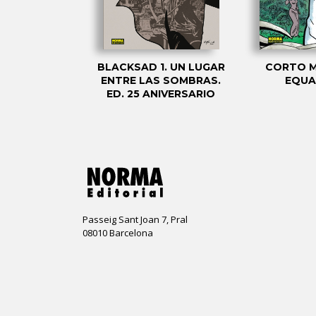
LTÉS 08: LA
BLACKSAD 1. UN LUGAR
CORTO M
ORADA DE
ENTRE LAS SOMBRAS.
EQUA
RCANDA
ED. 25 ANIVERSARIO
Passeig Sant Joan 7, Pral
08010 Barcelona