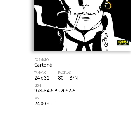
FORMATO
Cartoné
TAMAÑO
PÁGINAS
24 x 32
80
B/N
ISBN
978-84-679-2092-5
PVP
24,00 €