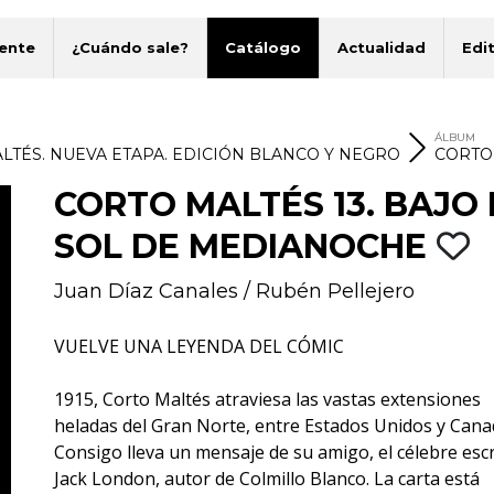
ente
¿Cuándo sale?
Catálogo
Actualidad
Edit
ÁLBUM
LTÉS. NUEVA ETAPA. EDICIÓN BLANCO Y NEGRO
CORTO
CORTO MALTÉS 13. BAJO 
SOL DE MEDIANOCHE
Juan Díaz Canales
/
Rubén Pellejero
VUELVE UNA LEYENDA DEL CÓMIC
1915, Corto Maltés atraviesa las vastas extensiones
heladas del Gran Norte, entre Estados Unidos y Cana
Consigo lleva un mensaje de su amigo, el célebre escr
Jack London, autor de Colmillo Blanco. La carta está