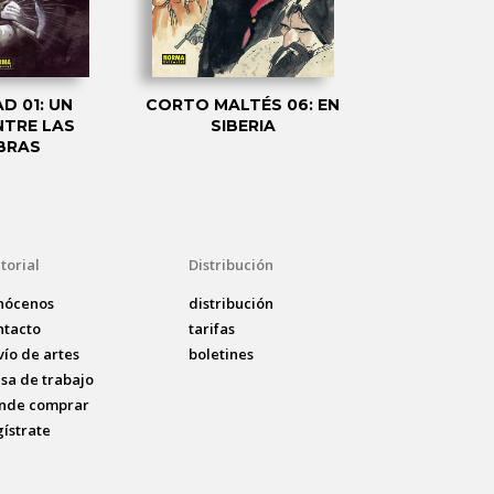
D 01: UN
CORTO MALTÉS 06: EN
MU: EDICIÓ
NTRE LAS
SIBERIA
BRAS
torial
Distribución
nócenos
distribución
ntacto
tarifas
vío de artes
boletines
lsa de trabajo
nde comprar
gístrate