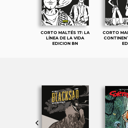
ALTÉS 14:
CORTO MALTÉS 17: LA
CORTO MAL
A. EDICIÓN
LÍNEA DE LA VIDA
CONTINEN
CIAL BN
EDICION BN
ED