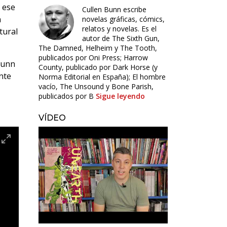
e ese
Cullen Bunn escribe
n
novelas gráficas, cómics,
relatos y novelas. Es el
tural
autor de The Sixth Gun,
The Damned, Helheim y The Tooth,
publicados por Oni Press; Harrow
Bunn
County, publicado por Dark Horse (y
nte
Norma Editorial en España); El hombre
vacío, The Unsound y Bone Parish,
publicados por B
Sigue leyendo
VÍDEO