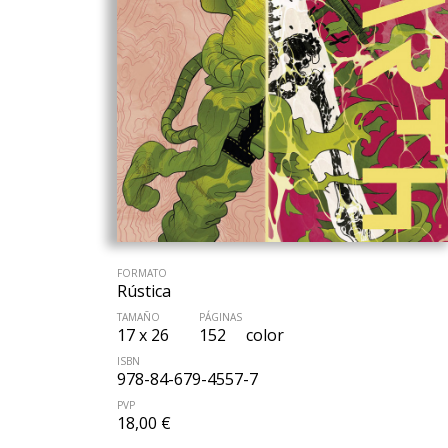
FORMATO
Rústica
TAMAÑO
PÁGINAS
17 x 26
152
color
ISBN
978-84-679-4557-7
PVP
18,00 €