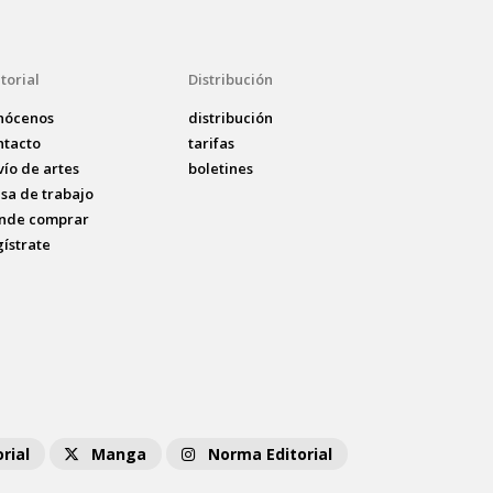
torial
Distribución
nócenos
distribución
ntacto
tarifas
vío de artes
boletines
lsa de trabajo
nde comprar
gístrate
rial
Manga
Norma Editorial