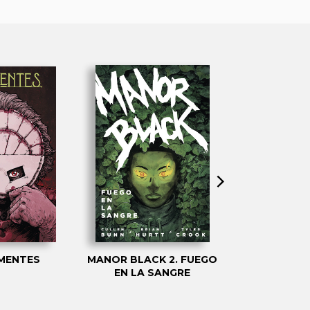
MENTES
MANOR BLACK 2. FUEGO
HARROW C
EN LA SANGRE
INNUMERAB