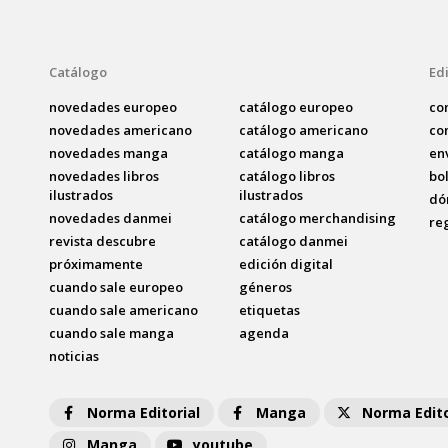
Catálogo
Edi
novedades europeo
catálogo europeo
co
novedades americano
catálogo americano
co
novedades manga
catálogo manga
en
novedades libros
catálogo libros
bo
ilustrados
ilustrados
dó
novedades danmei
catálogo merchandising
re
revista descubre
catálogo danmei
próximamente
edición digital
cuando sale europeo
géneros
cuando sale americano
etiquetas
cuando sale manga
agenda
noticias
Norma Editorial
Manga
Norma Edito
Manga
youtube