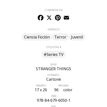
COMPARTIR EN
Facebook
X
Pinterest
Email
GÉNEROS
Ciencia Ficción
Terror
Juvenil
ETIQUETAS #
#Series TV
SERIE
STRANGER THINGS
FORMATO
Cartoné
TAMAÑO
PÁGINAS
17 x 26
96
color
ISBN
978-84-679-6050-1
PVP