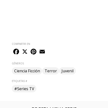
COMPARTIR EN
Facebook
X
Pinterest
Email
GÉNEROS
Ciencia Ficción
Terror
Juvenil
ETIQUETAS #
#Series TV