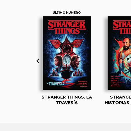
ÚLTIMO NÚMERO
PUBLICADO
THINGS 1. EL
STRANGER THINGS. LA
STRANGE
O LADO
TRAVESÍA
HISTORIAS