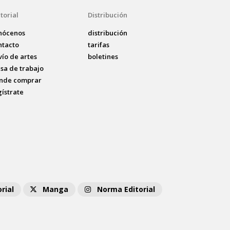
torial
Distribución
nócenos
distribución
ntacto
tarifas
vío de artes
boletines
lsa de trabajo
nde comprar
gístrate
rial
Manga
Norma Editorial