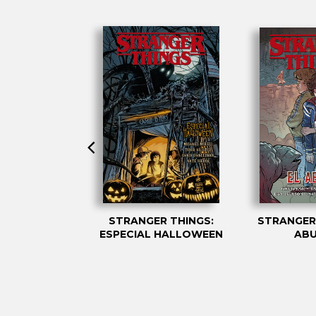
R THINGS:
STRANGER THINGS:
STRANGER 
S ZOMBIS
ESPECIAL HALLOWEEN
AB