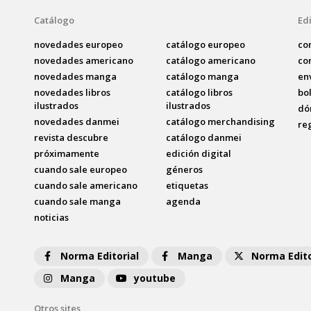
Catálogo
Edi
novedades europeo
catálogo europeo
co
novedades americano
catálogo americano
co
novedades manga
catálogo manga
en
novedades libros
catálogo libros
bo
ilustrados
ilustrados
dó
novedades danmei
catálogo merchandising
re
revista descubre
catálogo danmei
próximamente
edición digital
cuando sale europeo
géneros
cuando sale americano
etiquetas
cuando sale manga
agenda
noticias
Norma Editorial
Manga
Norma Edito
Manga
youtube
Otros sites