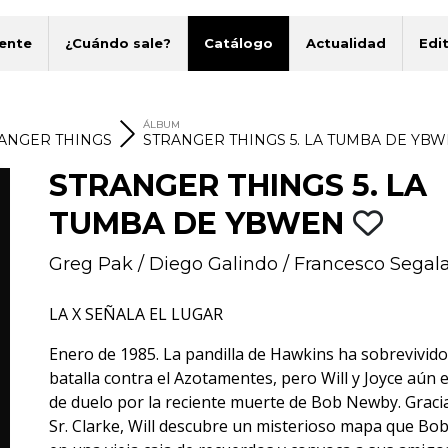
ente
¿Cuándo sale?
Catálogo
Actualidad
Edit
E
ÁLBUM
ANGER THINGS
STRANGER THINGS 5. LA TUMBA DE YB
STRANGER THINGS 5. LA
TUMBA DE YBWEN
Greg Pak
/
Diego Galindo
/
Francesco Segal
LA X SEÑALA EL LUGAR
Enero de 1985. La pandilla de Hawkins ha sobrevivido
batalla contra el Azotamentes, pero Will y Joyce aún 
de duelo por la reciente muerte de Bob Newby. Gracia
Sr. Clarke, Will descubre un misterioso mapa que Bob