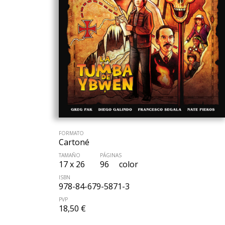
FORMATO
Cartoné
TAMAÑO
PÁGINAS
17 x 26
96
color
ISBN
978-84-679-5871-3
PVP
18,50 €