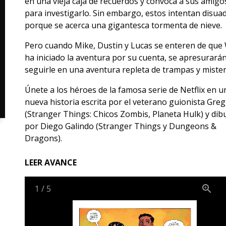
en una vieja caja de recuerdos y convoca a sus amigo
para investigarlo. Sin embargo, estos intentan disuad
porque se acerca una gigantesca tormenta de nieve.
Pero cuando Mike, Dustin y Lucas se enteren de que 
ha iniciado la aventura por su cuenta, se apresurarán
seguirle en una aventura repleta de trampas y mister
Únete a los héroes de la famosa serie de Netflix en u
nueva historia escrita por el veterano guionista Gre
(Stranger Things: Chicos Zombis, Planeta Hulk) y dib
por Diego Galindo (Stranger Things y Dungeons &
Dragons).
LEER AVANCE
1
/
5