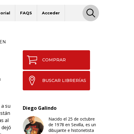
orial
FAQS
Acceder
WEN
COMPRAR
a
BUSCAR LIBRERÍAS
 a su
Diego Galindo
están
Nacido el 25 de octubre
s al
de 1978 en Sevilla, es un
 dejó
dibujante e historietista