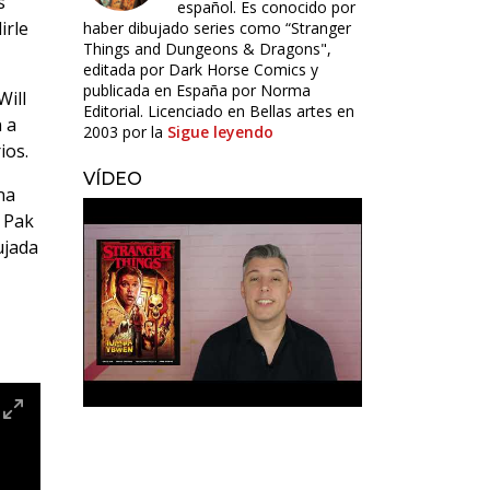
s
español. Es conocido por
irle
haber dibujado series como “Stranger
Things and Dungeons & Dragons",
editada por Dark Horse Comics y
publicada en España por Norma
Will
Editorial. Licenciado en Bellas artes en
 a
2003 por la
Sigue leyendo
ios.
VÍDEO
na
g Pak
ujada