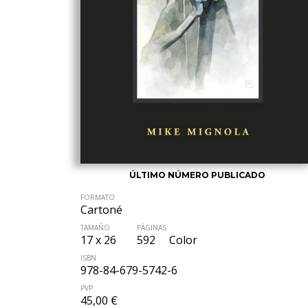
ÚLTIMO NÚMERO PUBLICADO
FORMATO
Cartoné
TAMAÑO
PÁGINAS
17 x 26
592
Color
ISBN
978-84-679-5742-6
PVP
45,00 €