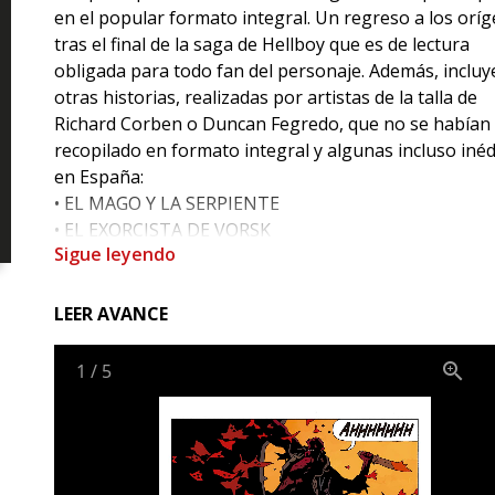
en el popular formato integral. Un regreso a los orí
tras el final de la saga de Hellboy que es de lectura
obligada para todo fan del personaje. Además, incluy
otras historias, realizadas por artistas de la talla de
Richard Corben o Duncan Fegredo, que no se habían
recopilado en formato integral y algunas incluso inéd
en España:
• EL MAGO Y LA SERPIENTE
• EL EXORCISTA DE VORSK
Sigue leyendo
• HELLBOY CONTRA LA MOMIA AZTECA
• HELLBOY SE CASA
• EL HOMBRE ATAÚD
LEER AVANCE
• LA MANSIÓN DE LOS MUERTOS VIVIENTES
• EL CIRCO DE MEDIANOCHE
1
/
5
• EN AQUEL MAR SILENCIOSO