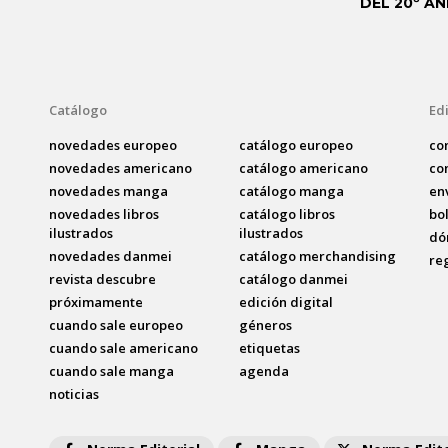
DEL 20º AN
Catálogo
Edi
novedades europeo
catálogo europeo
co
novedades americano
catálogo americano
co
novedades manga
catálogo manga
en
novedades libros
catálogo libros
bo
ilustrados
ilustrados
dó
novedades danmei
catálogo merchandising
re
revista descubre
catálogo danmei
próximamente
edición digital
cuando sale europeo
géneros
cuando sale americano
etiquetas
cuando sale manga
agenda
noticias