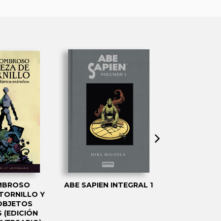
MBROSO
ABE SAPIEN INTEGRAL 1
JOE GOLEM 
TORNILLO Y
DE LO OCU
OBJETOS
OSCURIDAD
 (EDICIÓN