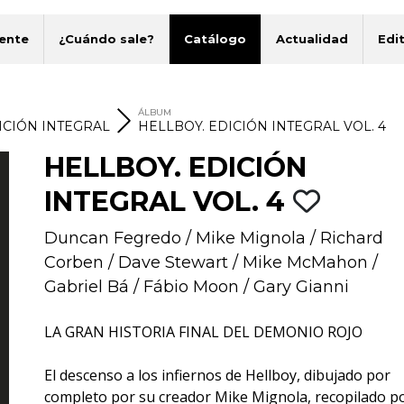
ente
¿Cuándo sale?
Catálogo
Actualidad
Edit
ÁLBUM
ICIÓN INTEGRAL
HELLBOY. EDICIÓN INTEGRAL VOL. 4
HELLBOY. EDICIÓN
INTEGRAL VOL. 4
Duncan Fegredo
/
Mike Mignola
/
Richard
Corben
/
Dave Stewart
/
Mike McMahon
/
Gabriel Bá
/
Fábio Moon
/
Gary Gianni
LA GRAN HISTORIA FINAL DEL DEMONIO ROJO
El descenso a los infiernos de Hellboy, dibujado por
completo por su creador Mike Mignola, recopilado po