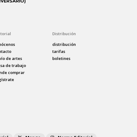
IVERSARIO)
torial
Distribución
nócenos
distribución
ntacto
tarifas
vío de artes
boletines
lsa de trabajo
nde comprar
gístrate