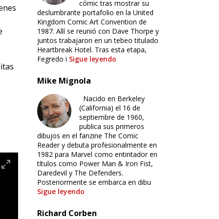
cómic tras mostrar su
genes
deslumbrante portafolio en la United
Kingdom Comic Art Convention de
e
1987. Allí se reunió con Dave Thorpe y
juntos trabajaron en un tebeo titulado
Heartbreak Hotel. Tras esta etapa,
Fegredo i
Sigue leyendo
itas
Mike Mignola
Nacido en Berkeley
(California) el 16 de
septiembre de 1960,
publica sus primeros
dibujos en el fanzine The Comic
Reader y debuta profesionalmente en
1982 para Marvel como entintador en
títulos como Power Man & Iron Fist,
Daredevil y The Defenders.
Posteriormente se embarca en dibu
Sigue leyendo
Richard Corben