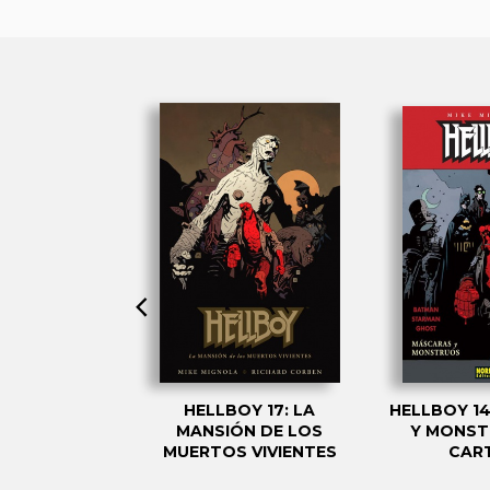
STROS
HELLBOY 17: LA
HELLBOY 1
ROS CON EL
MANSIÓN DE LOS
Y MONST
MAL
MUERTOS VIVIENTES
CAR