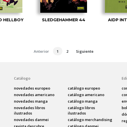
O HELLBOY
SLEDGEHAMMER 44
AIDP IN
Anterior
1
2
Siguiente
Catálogo
Edi
novedades europeo
catálogo europeo
co
novedades americano
catálogo americano
co
novedades manga
catálogo manga
en
novedades libros
catálogo libros
bo
ilustrados
ilustrados
dó
novedades danmei
catálogo merchandising
re
revista descubre
catálogo danmei