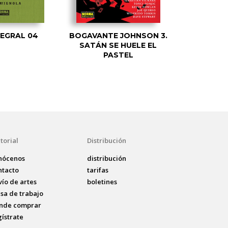
TEGRAL 04
BOGAVANTE JOHNSON 3.
SATÁN SE HUELE EL
PASTEL
torial
Distribución
nócenos
distribución
ntacto
tarifas
vío de artes
boletines
lsa de trabajo
nde comprar
gístrate