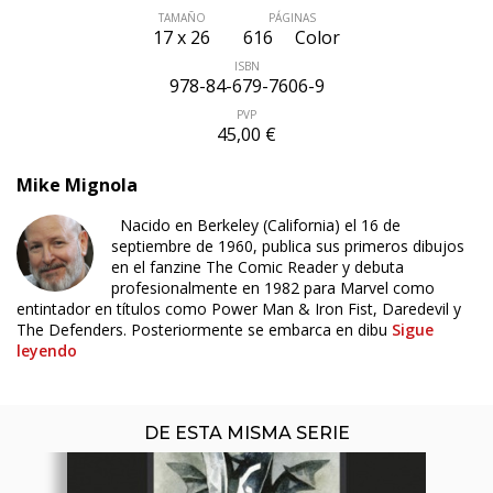
TAMAÑO
PÁGINAS
17 x 26
616
Color
ISBN
978-84-679-7606-9
PVP
45,00 €
Mike Mignola
ÚLTIMO NÚMERO PUBLICADO
Nacido en Berkeley (California) el 16 de
septiembre de 1960, publica sus primeros dibujos
en el fanzine The Comic Reader y debuta
profesionalmente en 1982 para Marvel como
entintador en títulos como Power Man & Iron Fist, Daredevil y
The Defenders. Posteriormente se embarca en dibu
Sigue
leyendo
DE ESTA MISMA SERIE