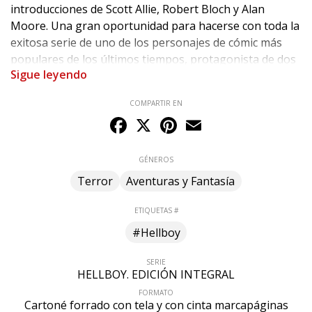
introducciones de Scott Allie, Robert Bloch y Alan
Moore. Una gran oportunidad para hacerse con toda la
exitosa serie de uno de los personajes de cómic más
populares de los últimos tiempos, protagonista de dos
Sigue leyendo
películas de Guillermo del Toro.
COMPARTIR EN
El primer volumen incluye:
Facebook
X
Pinterest
Email
- DESPIERTA AL DEMONIO
- SEMILLA DE DESTRUCCIÓN
- EL ATAÚD ENCADENADO
GÉNEROS
- LA MANO DERECHA DEL DESTINO
Terror
Aventuras y Fantasía
ETIQUETAS #
#Hellboy
SERIE
HELLBOY. EDICIÓN INTEGRAL
FORMATO
Cartoné forrado con tela y con cinta marcapáginas