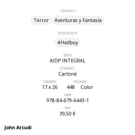
GÉNEROS
Terror
Aventuras y Fantasía
ETIQUETAS #
#Hellboy
SERIE
AIDP INTEGRAL
FORMATO
Cartoné
TAMAÑO
PÁGINAS
17 x 26
448
Color
ISBN
978-84-679-6443-1
PVP
39,50 €
John Arcudi