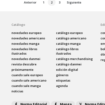
Anterior
1
2
3
Siguiente
Catálogo
Edi
novedades europeo
catálogo europeo
co
novedades americano
catálogo americano
co
novedades manga
catálogo manga
en
novedades libros
catálogo libros
bo
ilustrados
ilustrados
dó
novedades danmei
catálogo merchandising
re
revista descubre
catálogo danmei
próximamente
edición digital
cuando sale europeo
géneros
cuando sale americano
etiquetas
cuando sale manga
agenda
noticias
Norma Editorial
Manga
Norma Edito