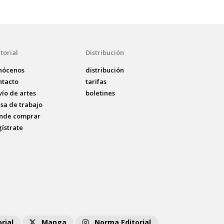
torial
Distribución
nócenos
distribución
ntacto
tarifas
vío de artes
boletines
lsa de trabajo
nde comprar
gístrate
rial
Manga
Norma Editorial