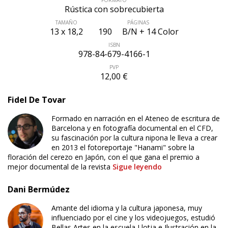
FORMATO
Rústica con sobrecubierta
TAMAÑO
PÁGINAS
13 x 18,2
190
B/N + 14 Color
ISBN
978-84-679-4166-1
PVP
12,00 €
Fidel De Tovar
Formado en narración en el Ateneo de escritura de
Barcelona y en fotografía documental en el CFD,
su fascinación por la cultura nipona le lleva a crear
en 2013 el fotoreportaje "Hanami" sobre la
floración del cerezo en Japón, con el que gana el premio a
mejor documental de la revista
Sigue leyendo
Dani Bermúdez
Amante del idioma y la cultura japonesa, muy
influenciado por el cine y los videojuegos, estudió
Bellas Artes en la escuela Llotja e Ilustración en la