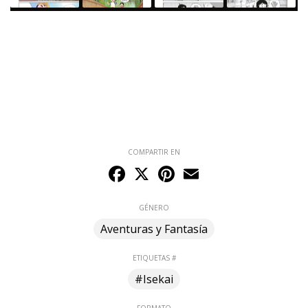
COMPARTIR EN
Facebook
X
Pinterest
Email
GÉNERO
Aventuras y Fantasía
ETIQUETAS #
#Isekai