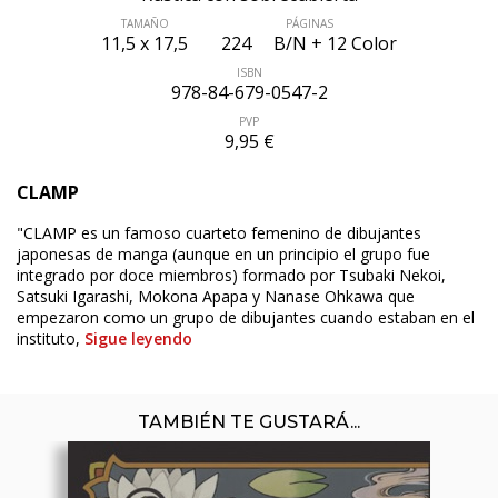
TAMAÑO
PÁGINAS
11,5 x 17,5
224
B/N + 12 Color
ISBN
978-84-679-0547-2
PVP
9,95 €
CLAMP
"CLAMP es un famoso cuarteto femenino de dibujantes
japonesas de manga (aunque en un principio el grupo fue
integrado por doce miembros) formado por Tsubaki Nekoi,
Satsuki Igarashi, Mokona Apapa y Nanase Ohkawa que
empezaron como un grupo de dibujantes cuando estaban en el
instituto,
Sigue leyendo
TAMBIÉN TE GUSTARÁ...