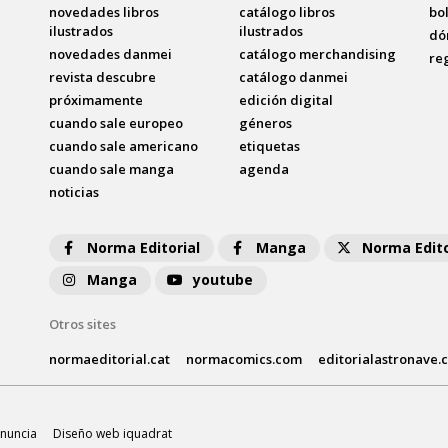
novedades libros
catálogo libros
bo
ilustrados
ilustrados
dó
novedades danmei
catálogo merchandising
re
revista descubre
catálogo danmei
próximamente
edición digital
cuando sale europeo
géneros
cuando sale americano
etiquetas
cuando sale manga
agenda
noticias
Norma Editorial
Manga
Norma Edito
Manga
youtube
Otros sites
normaeditorial.cat
normacomics.com
editorialastronave.
nuncia
Diseño web iquadrat