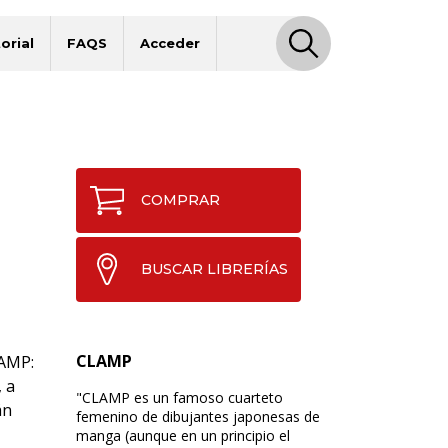
orial
FAQS
Acceder
COMPRAR
BUSCAR LIBRERÍAS
U
CLAMP
LAMP:
 a
"CLAMP es un famoso cuarteto
án
femenino de dibujantes japonesas de
manga (aunque en un principio el