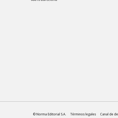
© Norma Editorial S.A.
Términos legales
Canal de de