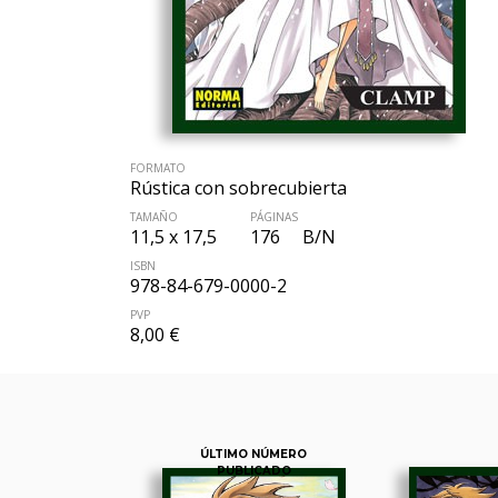
FORMATO
Rústica con sobrecubierta
TAMAÑO
PÁGINAS
11,5 x 17,5
176
B/N
ISBN
978-84-679-0000-2
PVP
8,00 €
ÚLTIMO NÚMERO
PUBLICADO