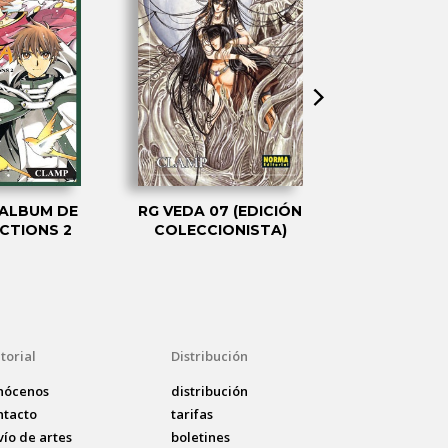
ALBUM DE
RG VEDA 07 (EDICIÓN
CHOBITS
CTIONS 2
COLECCIONISTA)
INTEG
torial
Distribución
nócenos
distribución
ntacto
tarifas
vío de artes
boletines