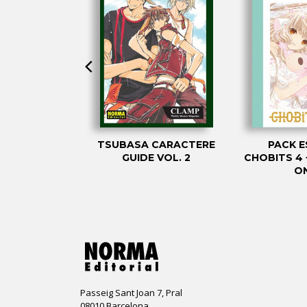
OR SAKURA 6
TSUBASA CARACTERE
PACK E
GUIDE VOL. 2
CHOBITS 4 
O
Passeig Sant Joan 7, Pral
08010 Barcelona