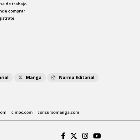
lsa de trabajo
nde comprar
gístrate
rial
Manga
Norma Editorial
com
cimoc.com
concursomanga.com
Facebook
Twitter
Instagram
Youtube