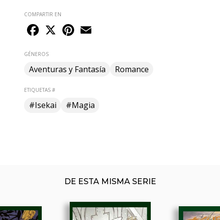
COMPARTIR EN
Facebook
X
Pinterest
Email
GÉNEROS
Aventuras y Fantasía
Romance
ETIQUETAS #
#Isekai
#Magia
DE ESTA MISMA SERIE