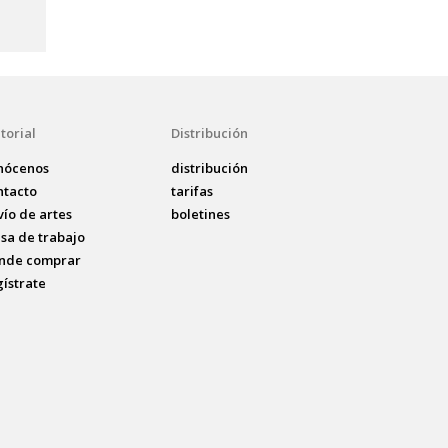
torial
Distribución
nócenos
distribución
ntacto
tarifas
vío de artes
boletines
lsa de trabajo
nde comprar
gístrate