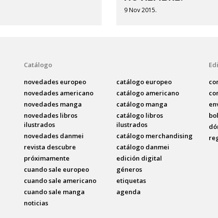
9 Nov 2015.
Catálogo
Edi
novedades europeo
catálogo europeo
co
novedades americano
catálogo americano
co
novedades manga
catálogo manga
en
novedades libros
catálogo libros
bo
ilustrados
ilustrados
dó
novedades danmei
catálogo merchandising
re
revista descubre
catálogo danmei
próximamente
edición digital
cuando sale europeo
géneros
cuando sale americano
etiquetas
cuando sale manga
agenda
noticias