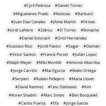
#Cyril Pedrosa
#Daniel Torres
#Miguelanxo Prado
#Noticias
#Barbucci
#Juan Díaz Canales
#JAime Martín
#Firmas
#Jordi Lafebre
#Zidrou
#El Torres
#Bonache
#Daniel Estorach
#Oriol Hernández
#Gustavo Rico.
#Jordi Pastor
#Sagar
#Damián
#Victor Santos
#Francis Porcel
#Julián Lopez
#Ralph Meyer
#Miki Montlló
#Antonio Altarriba
#Jorge Carrión
#Mai Egurza
#Belén Ortega
#Serpieri
#Rubén Pellejero
#Maria Llovet
#David Ramírez
#Cesc Dalmases
#Kim
#Koren Shadmi
#Marc Sintes
#Ben Bocquelet
#Carlos Puerta
#Efa
#Jorge García