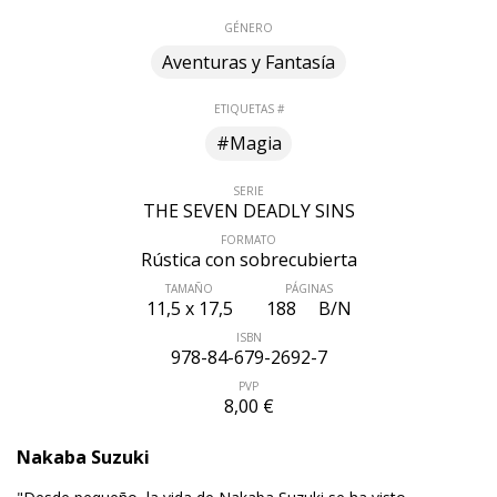
GÉNERO
Aventuras y Fantasía
ETIQUETAS #
#Magia
SERIE
THE SEVEN DEADLY SINS
FORMATO
Rústica con sobrecubierta
TAMAÑO
PÁGINAS
11,5 x 17,5
188
B/N
ISBN
978-84-679-2692-7
PVP
8,00 €
Nakaba Suzuki
ÚLTIMO NÚMERO PUBLICADO