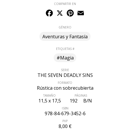
COMPARTIR EN
Facebook
X
Pinterest
Email
GÉNERO
Aventuras y Fantasía
ETIQUETAS #
#Magia
SERIE
THE SEVEN DEADLY SINS
FORMATO
Rústica con sobrecubierta
TAMAÑO
PÁGINAS
11,5 x 17,5
192
B/N
ISBN
978-84-679-3452-6
PVP
8,00 €