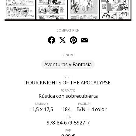
COMPARTIR EN
Facebook
X
Pinterest
Email
GÉNERO
Aventuras y Fantasía
SERIE
FOUR KNIGHTS OF THE APOCALYPSE
FORMATO
Rústica con sobrecubierta
TAMAÑO
PÁGINAS
11,5 x 17,5
184
B/N + 4 color
ISBN
978-84-679-5927-7
PVP
9,00 €