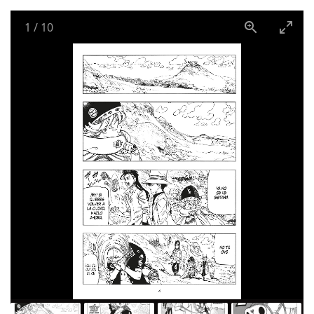
1
/
10