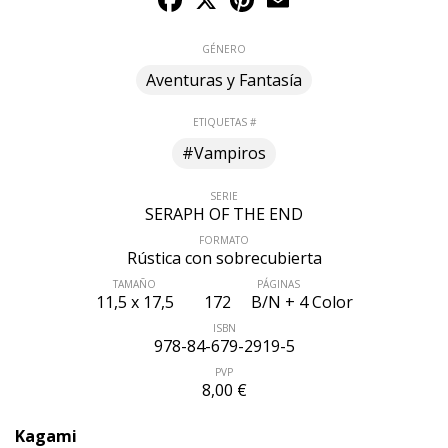
GÉNERO
Aventuras y Fantasía
ETIQUETAS #
#Vampiros
SERIE
SERAPH OF THE END
FORMATO
Rústica con sobrecubierta
TAMAÑO
PÁGINAS
11,5 x 17,5
172
B/N + 4 Color
ISBN
978-84-679-2919-5
PVP
8,00 €
Kagami