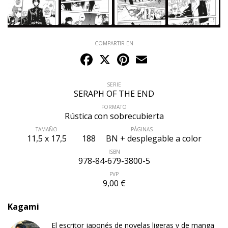
COMPARTIR EN
Facebook
X
Pinterest
Email
SERIE
SERAPH OF THE END
FORMATO
Rústica con sobrecubierta
TAMAÑO
PÁGINAS
11,5 x 17,5
188
BN + desplegable a color
ISBN
978-84-679-3800-5
PVP
9,00 €
Kagami
El escritor japonés de novelas ligeras y de manga