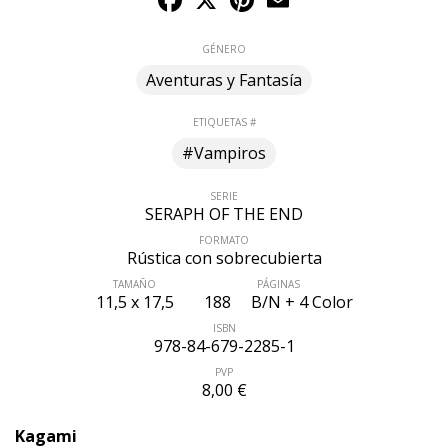
GÉNERO
Aventuras y Fantasía
ETIQUETAS #
#Vampiros
SERIE
SERAPH OF THE END
FORMATO
Rústica con sobrecubierta
TAMAÑO
PÁGINAS
11,5 x 17,5
188
B/N + 4 Color
ISBN
978-84-679-2285-1
PVP
8,00 €
Kagami