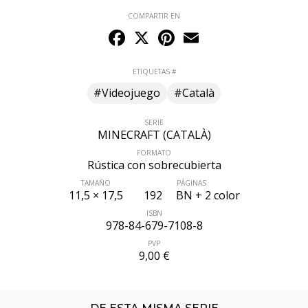
COMPARTIR EN
Facebook
X
Pinterest
Email
ETIQUETAS #
#Videojuego
#Català
SERIE
MINECRAFT (CATALÀ)
FORMATO
Rústica con sobrecubierta
TAMAÑO
PÁGINAS
11,5 × 17,5
192
BN + 2 color
ISBN
978-84-679-7108-8
PVP
9,00 €