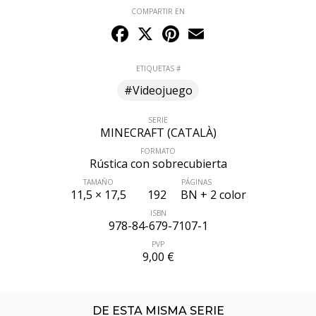
COMPARTIR EN
Facebook
X
Pinterest
Email
ETIQUETAS #
#Videojuego
SERIE
MINECRAFT (CATALÀ)
FORMATO
Rústica con sobrecubierta
TAMAÑO
PÁGINAS
11,5 × 17,5
192
BN + 2 color
ISBN
978-84-679-7107-1
PVP
9,00 €
DE ESTA MISMA SERIE