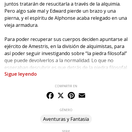
juntos tratarán de resucitarla a través de la alquimia.
Pero algo sale mal y Edward pierde un brazo y una
pierna, y el espíritu de Alphonse acaba relegado en una
vieja armadura.
Para poder recuperar sus cuerpos deciden apuntarse al
ejército de Amestris, en la división de alquimistas, para
así poder seguir investigando sobre “la piedra filosofal”
que puede devolverlos a la normalidad. Lo que no
esperaban descubrir es que detrás de la piedra filosofal
Sigue leyendo
hay toda una conspiración escondida para destruir el
mundo entero tal y como lo conocemos...
COMPARTIR EN
Facebook
X
Pinterest
Email
- La serie ha arrasado en medio mundo con todo tipo
de merchandising: cartas, anime, videojuegos,
artbooks...
GÉNERO
- En 2009 fue el cuarto manga más vendido en Japón.
Aventuras y Fantasía
- La serie de anime ha recibido varios premios, entre
los que destacamos el American Anime Awards en cinco
SERIE