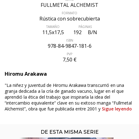
FULLMETAL ALCHEMIST
categorías distintas en el 2007, o el Anime Grand Prix a
Mejor Anime en el 2003.
FORMATO
Rústica con sobrecubierta
TAMAÑO
PÁGINAS
Premios
11,5x17,5
192
B/N
ISBN
Premio Shōgakukan 2004 al mejor shonen.
978-84-9847-181-6
PVP
7,50 €
Hiromu Arakawa
"La niñez y juventud de Hiromu Arakawa transcurrió en una
granja dedicada a la cría de ganado vacuno, lugar en el que
aprendió la ética del trabajo que inspiraría la idea del
ÚLTIMO NÚMERO PUBLICADO
“intercambio equivalente” clave en su exitoso manga “Fullmetal
Alchemist”, obra que fue publicada entre 2001 y
Sigue leyendo
DE ESTA MISMA SERIE