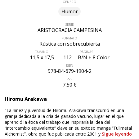
GÉNERO
Humor
SERIE
ARISTOCRACIA CAMPESINA
FORMATO
Rústica con sobrecubierta
TAMAÑO
PÁGINAS
11,5 x 17,5
112
B/N + 8 Color
ISBN
978-84-679-1904-2
PVP
7,50 €
ÚLTIMO NÚMERO PUBLICADO
Hiromu Arakawa
"La niñez y juventud de Hiromu Arakawa transcurrió en una
granja dedicada a la cría de ganado vacuno, lugar en el que
aprendió la ética del trabajo que inspiraría la idea del
“intercambio equivalente” clave en su exitoso manga “Fullmetal
Alchemist”, obra que fue publicada entre 2001 y
Sigue leyendo