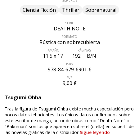
GÉNEROS
Ciencia Ficción
Thriller
Sobrenatural
SERIE
DEATH NOTE
FORMATO
Rústica con sobrecubierta
TAMAÑO
PÁGINAS
11,5 x 17
192
B/N
ISBN
978-84-679-6901-6
PVP
9,00 €
Tsugumi Ohba
Tras la figura de Tsugumi Ohba existe mucha especulación pero
pocos datos fehacientes. Los únicos datos confirmados sobre
este escritor de manga, autor de obras como "Death Note" o
"Bakuman" son los que aparecen sobre él (o ella) en su perfil de
las novelas gráficas de la distribuidor
Sigue leyendo