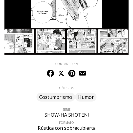
COMPARTIR EN
Facebook
X
Pinterest
Email
GÉNEROS
Costumbrismo
Humor
SERIE
SHOW-HA SHOTEN!
FORMATO
Rústica con sobrecubierta