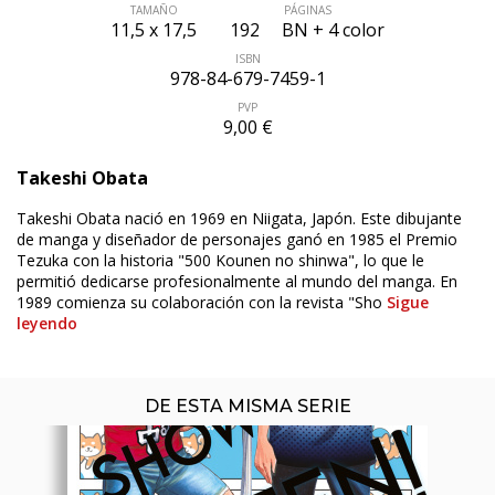
TAMAÑO
PÁGINAS
11,5 x 17,5
192
BN + 4 color
ISBN
978-84-679-7459-1
PVP
9,00 €
Takeshi Obata
ÚLTIMO NÚMERO PUBLICADO
Takeshi Obata nació en 1969 en Niigata, Japón. Este dibujante
de manga y diseñador de personajes ganó en 1985 el Premio
Tezuka con la historia "500 Kounen no shinwa", lo que le
permitió dedicarse profesionalmente al mundo del manga. En
1989 comienza su colaboración con la revista "Sho
Sigue
leyendo
DE ESTA MISMA SERIE