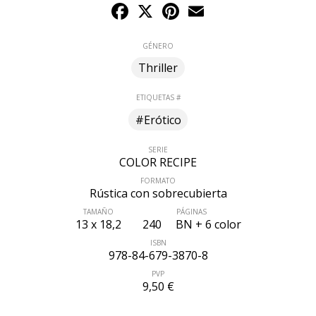
Facebook
X
Pinterest
Email
GÉNERO
Thriller
ETIQUETAS #
#Erótico
SERIE
COLOR RECIPE
FORMATO
Rústica con sobrecubierta
TAMAÑO
PÁGINAS
13 x 18,2
240
BN + 6 color
ISBN
978-84-679-3870-8
PVP
9,50 €