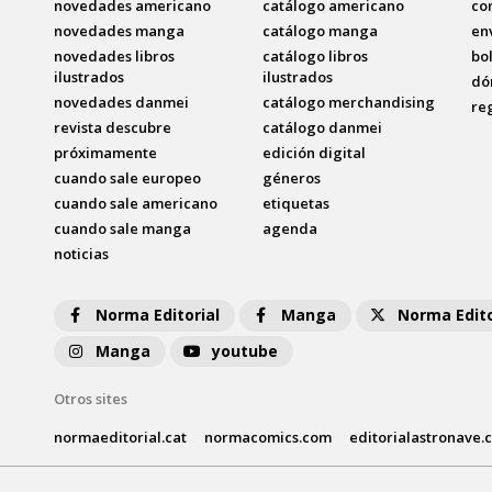
novedades americano
catálogo americano
co
novedades manga
catálogo manga
en
novedades libros
catálogo libros
bo
ilustrados
ilustrados
dó
novedades danmei
catálogo merchandising
re
revista descubre
catálogo danmei
próximamente
edición digital
cuando sale europeo
géneros
cuando sale americano
etiquetas
cuando sale manga
agenda
noticias
Norma Editorial
Manga
Norma Edito
Manga
youtube
Otros sites
normaeditorial.cat
normacomics.com
editorialastronave.