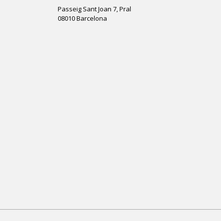
Passeig Sant Joan 7, Pral
08010 Barcelona