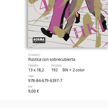
FORMATO
Rústica con sobrecubierta
TAMAÑO
PÁGINAS
13 x 18,2
192
BN + 2 color
ISBN
978-84-679-6397-7
PVP
9,00 €