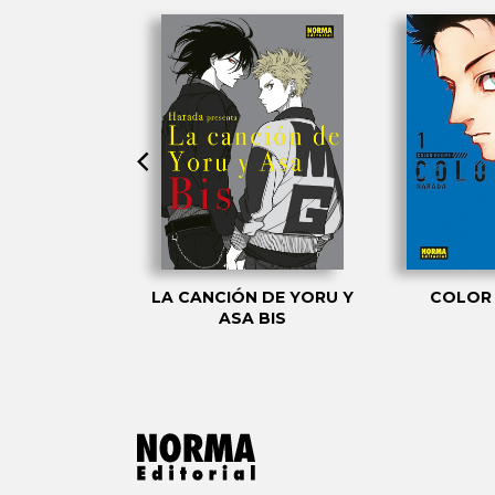
N DE YORU Y
LA CANCIÓN DE YORU Y
COLOR 
ASA
ASA BIS