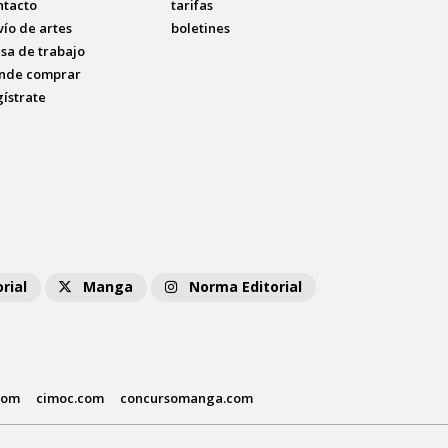
ntacto
tarifas
vío de artes
boletines
lsa de trabajo
nde comprar
gístrate
rial
Manga
Norma Editorial
com
cimoc.com
concursomanga.com