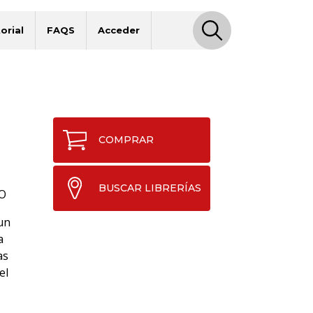
orial
FAQS
Acceder
COMPRAR
BUSCAR LIBRERÍAS
O
un
a
as
el