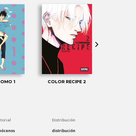
OMO 1
COLOR RECIPE 2
ONE ROO
torial
Distribución
nócenos
distribución