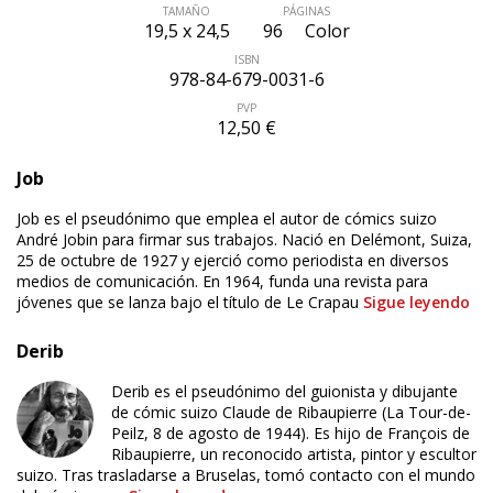
TAMAÑO
PÁGINAS
19,5 x 24,5
96
Color
ISBN
978-84-679-0031-6
PVP
12,50 €
Job
Job es el pseudónimo que emplea el autor de cómics suizo
André Jobin para firmar sus trabajos. Nació en Delémont, Suiza,
25 de octubre de 1927 y ejerció como periodista en diversos
medios de comunicación. En 1964, funda una revista para
jóvenes que se lanza bajo el título de Le Crapau
Sigue leyendo
Derib
Derib es el pseudónimo del guionista y dibujante
de cómic suizo Claude de Ribaupierre (La Tour-de-
Peilz, 8 de agosto de 1944). Es hijo de François de
ÚLTIMO NÚMERO PUBLICADO
Ribaupierre, un reconocido artista, pintor y escultor
suizo. Tras trasladarse a Bruselas, tomó contacto con el mundo